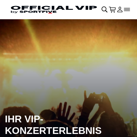
Navigation überspringen
􀄫
􀊫
Warenkor
􀍩
Login
􀉩
􀌇
IHR VIP-
KONZERTERLEBNIS