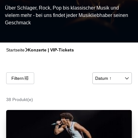
Über Schlager, Rock, Pop bis klassischer Musik und
vielem mehr - bei uns findet jeder Musikliebhaber seinen
Geschmack
Startseite
􀆊
Konzerte | VIP-Tickets
Filtern
􀌆
Datum ↑
􀆈
38 Produkt(e)